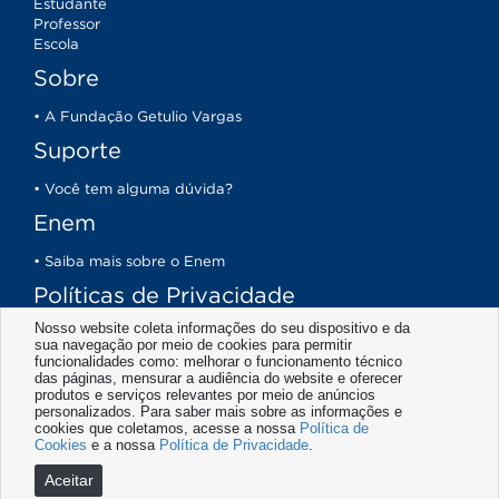
Estudante
Professor
Escola
Sobre
• A Fundação Getulio Vargas
Suporte
• Você tem alguma dúvida?
Enem
• Saiba mais sobre o Enem
Políticas de Privacidade
Nosso website coleta informações do seu dispositivo e da
Termos de Uso
sua navegação por meio de cookies para permitir
funcionalidades como: melhorar o funcionamento técnico
Atendimento
das páginas, mensurar a audiência do website e oferecer
produtos e serviços relevantes por meio de anúncios
personalizados. Para saber mais sobre as informações e
Redes Sociais
cookies que coletamos, acesse a nossa
Política de
Cookies
e a nossa
Política de Privacidade
.
Aceitar