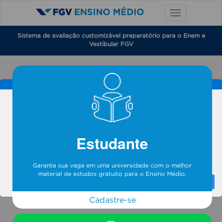
Sistema de avaliação customizável preparatório para o Enem e
Vestibular FGV
Aviso
Estudante
Sua sessão foi encerrada. Faça login novamente...
Garanta sua vaga em uma universidade com o melhor
material de estudos gratuito para o Ensino Médio.
OK
Cadastre-se