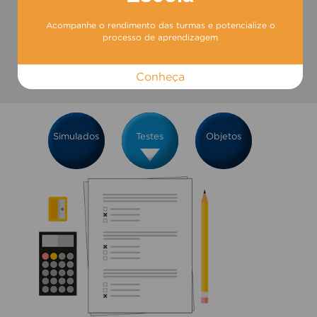
Acompanhe o rendimento das turmas e potencialize o
processo de aprendizagem
Conheça
Simulados
Testes
Objetos